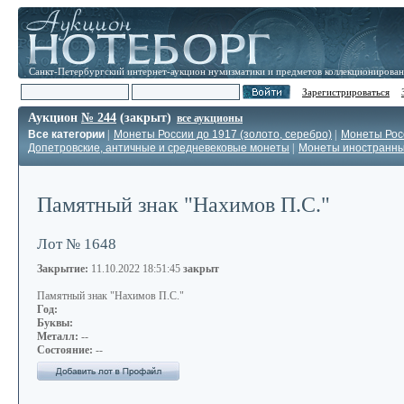
Санкт-Петербургский интернет-аукцион нумизматики и предметов коллекционирова
Зарегистрироваться
Аукцион
№ 244
(закрыт)
все аукционы
Все категории
|
Монеты России до 1917 (золото, серебро)
|
Монеты Росс
Допетровские, античные и средневековые монеты
|
Монеты иностранн
Памятный знак "Нахимов П.С."
Лот № 1648
Закрытие:
11.10.2022 18:51:45
закрыт
Памятный знак "Нахимов П.С."
Год:
Буквы:
Металл:
--
Состояние:
--