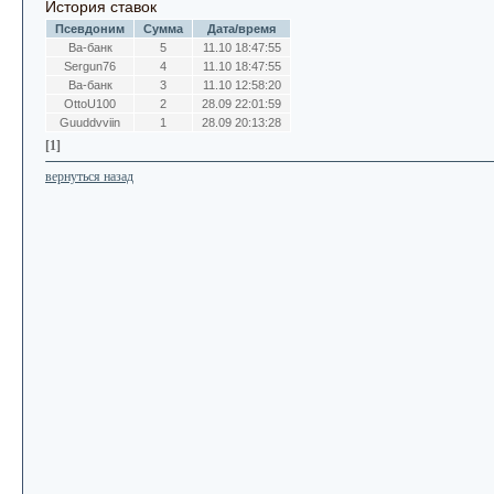
История ставок
Псевдоним
Сумма
Дата/время
Ва-банк
5
11.10 18:47:55
Sergun76
4
11.10 18:47:55
Ва-банк
3
11.10 12:58:20
OttoU100
2
28.09 22:01:59
Guuddvviin
1
28.09 20:13:28
[1]
вернуться назад