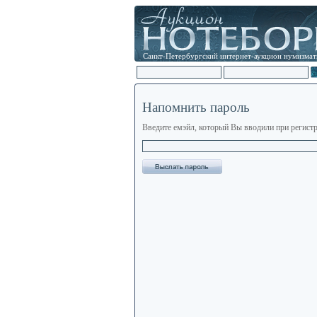
Санкт-Петербургский интернет-аукцион нумизмат
Напомнить пароль
Введите емэйл, который Вы вводили при регистр