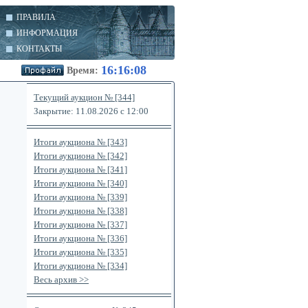
ПРАВИЛА
ИНФОРМАЦИЯ
КОНТАКТЫ
16:16:08
Время:
Текущий аукцион № [344]
Закрытие: 11.08.2026 с 12:00
Итоги аукциона № [343]
Итоги аукциона № [342]
Итоги аукциона № [341]
Итоги аукциона № [340]
Итоги аукциона № [339]
Итоги аукциона № [338]
Итоги аукциона № [337]
Итоги аукциона № [336]
Итоги аукциона № [335]
Итоги аукциона № [334]
Весь архив >>