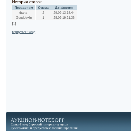
История ставок
Псевдоним
Сумма
Дата/время
фанат
2
29.09 13:18:44
Guuddvviin
1
28.09 19:21:36
[1]
вернуться назад
Санкт-Петербургский интернет-аукцион
нумизматики и предметов коллекционирования