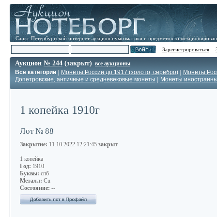
Санкт-Петербургский интернет-аукцион нумизматики и предметов коллекционирова
Зарегистрироваться
Аукцион
№ 244
(закрыт)
все аукционы
Все категории
|
Монеты России до 1917 (золото, серебро)
|
Монеты Росс
Допетровские, античные и средневековые монеты
|
Монеты иностранн
1 копейка 1910г
Лот № 88
Закрытие:
11.10.2022 12:21:45
закрыт
1 копейка
Год:
1910
Буквы:
спб
Металл:
Cu
Состояние:
--