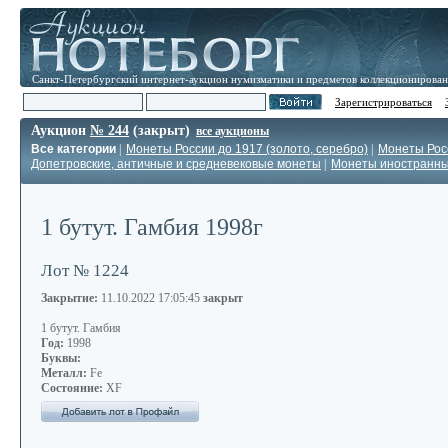
Санкт-Петербургский интернет-аукцион нумизматики и предметов коллекционирова
Зарегистрироваться
Аукцион
№ 244
(закрыт)
все аукционы
Все категории
|
Монеты России до 1917 (золото, серебро)
|
Монеты Росс
Допетровские, античные и средневековые монеты
|
Монеты иностранн
1 бутут. Гамбия 1998г
Лот № 1224
Закрытие:
11.10.2022 17:05:45
закрыт
1 бутут. Гамбия
Год:
1998
Буквы:
Металл:
Fe
Состояние:
XF