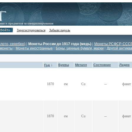
ики и предметов коллекционирования
Зарегистрироваться
Забыли пароль
лото, серебро)
|
Монеты России до 1917 года (медь)
|
Монеты РСФСР, СССР,
 монеты
|
Монеты иностранные
|
Боны, ценные бумаги, марки
|
Другой антикв
↓
Буквы
Металл
Состояние
Лидер
Год
1870
ем
Cu
--
фанат
1870
ем
Cu
--
фанат