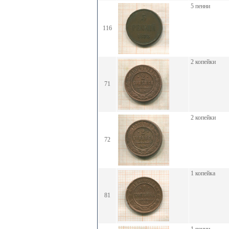
5 пенни
116
2 копейки
71
2 копейки
72
1 копейка
81