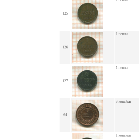
1 пенни
125
1 пенни
126
1 пенни
127
3 копейки
64
1 копейка