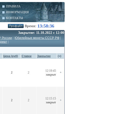
ПРАВИЛА
ИНФОРМАЦИЯ
КОНТАКТЫ
13:58:37
Время:
Закрытие: 11.10.2022 с 12:00
 России
|
Юбилейные монеты СССР, РФ
|
ариат
|
Цена (руб)
Ставки
Закрытие
(+)
12:19:45
2
2
+
закрыт
12:15:15
2
2
+
закрыт