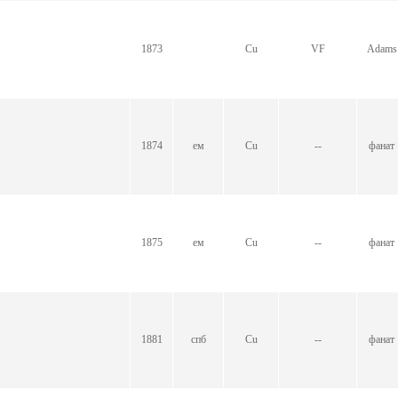
1873
Cu
VF
Adams
1874
ем
Cu
--
фанат
1875
ем
Cu
--
фанат
1881
спб
Cu
--
фанат