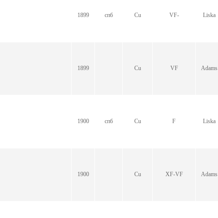
1899
спб
Cu
VF-
Liska
1899
Cu
VF
Adams
1900
спб
Cu
F
Liska
1900
Cu
XF-VF
Adams