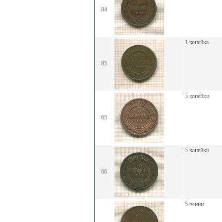
84
1 копейка
85
3 копейки
65
3 копейки
66
5 пенни