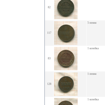
82
5 пенни
117
1 копейка
83
1 пенни
128
1 копейка