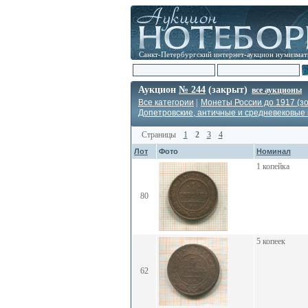
Санкт-Петербургский интернет-аукцион нумизмат
Аукцион
№ 244
(закрыт)
все аукционы
Все категории
|
Монеты России до 1917 (зо
Допетровские, античные и средневековые
Страницы
1
2
3
4
Лот
Фото
Номинал
1 копейка
80
5 копеек
62