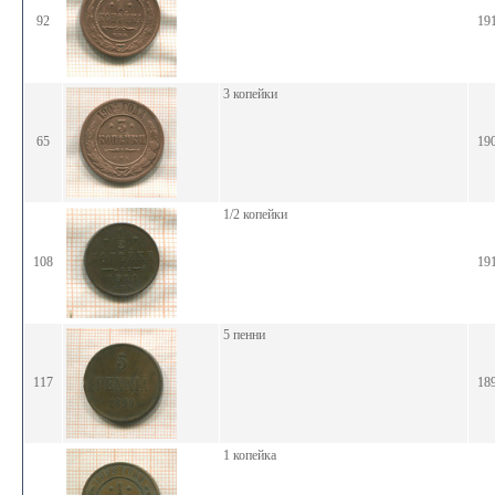
92
19
3 копейки
65
19
1/2 копейки
108
19
5 пенни
117
18
1 копейка