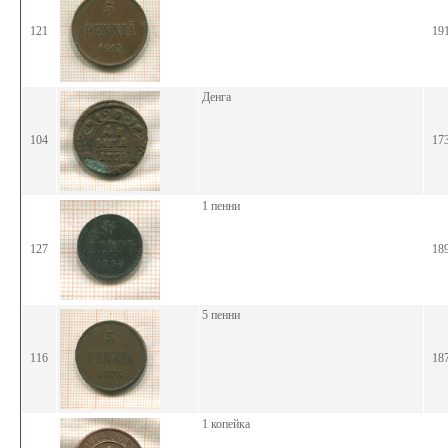
121
19
Денга
104
17
1 пенни
127
18
5 пенни
116
18
1 копейка