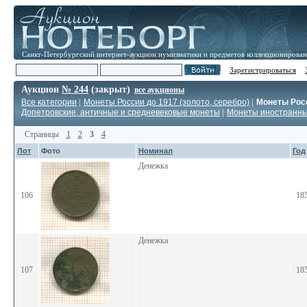
Санкт-Петербургский интернет-аукцион нумизматики и предметов коллекционирова
Зарегистрироваться
Аукцион
№ 244
(закрыт)
все аукционы
Все категории
|
Монеты России до 1917 (золото, серебро)
|
Монеты Росс
Допетровские, античные и средневековые монеты
|
Монеты иностранн
Страницы
1
2
3
4
Лот
Фото
Номинал
Год
Денежка
106
18
Денежка
107
18