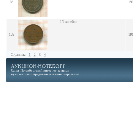
86
19
1/2 копейки
109
19
Страницы
1
2
3
4
Санкт-Петербургский интернет-аукцион
нумизматики и предметов коллекционирования