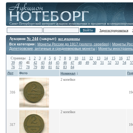
Санкт-Петербургский интернет-аукцион нумизматики и предметов коллекционирова
Зарегистрироваться
Аукцион
№ 244
(закрыт)
все аукционы
Все категории
|
Монеты России до 1917 (золото, серебро)
|
Монеты Росс
Допетровские, античные и средневековые монеты
|
Монеты иностранн
Страницы
1
2
3
4
5
6
7
8
9
10
11
12
13
14
15
16
17
39
40
41
42
43
44
45
46
47
48
49
50
51
52
53
54
5
76
77
78
79
80
81
82
83
84
↓
Лот
Фото
Год
Номинал
2 копейки
316
19
2 копейки
317
19