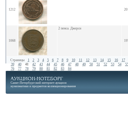
1212
20
2 пенса. Джерси
1068
19
Страницы
1
2
3
4
5
6
7
8
9
10
11
12
13
14
15
16
17
39
40
41
42
43
44
45
46
47
48
49
50
51
52
53
54
5
76
77
78
79
80
81
82
83
84
Санкт-Петербургский интернет-аукцион
нумизматики и предметов коллекционирования