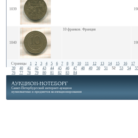
1039
19
10 франков. Франция
1040
19
Страницы
1
2
3
4
5
6
7
8
9
10
11
12
13
14
15
16
17
39
40
41
42
43
44
45
46
47
48
49
50
51
52
53
54
5
76
77
78
79
80
81
82
83
84
Санкт-Петербургский интернет-аукцион
нумизматики и предметов коллекционирования