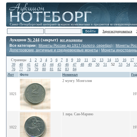
Санкт-Петербургский интернет-аукцион нумизматики и предметов коллекционирова
Зарегистрироваться
Аукцион
№ 244
(закрыт)
все аукционы
Все категории
|
Монеты России до 1917 (золото, серебро)
|
Монеты Росс
Допетровские, античные и средневековые монеты
|
Монеты иностранн
Страницы
1
2
3
4
5
6
7
8
9
10
11
12
13
14
15
16
17
39
40
41
42
43
44
45
46
47
48
49
50
51
52
53
54
5
76
77
78
79
80
81
82
83
84
Лот
Фото
Номинал
Год
2 мунгу. Монголия
1021
19
1 лира. Сан-Марино
1022
19