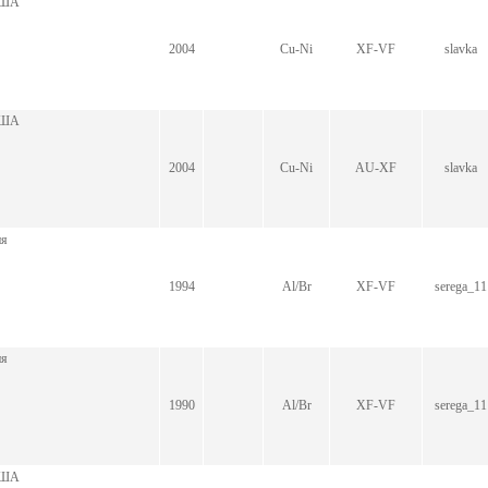
 США
2004
Cu-Ni
XF-VF
slavka
 США
2004
Cu-Ni
AU-XF
slavka
ия
1994
Al/Br
XF-VF
serega_11
ия
1990
Al/Br
XF-VF
serega_11
 США