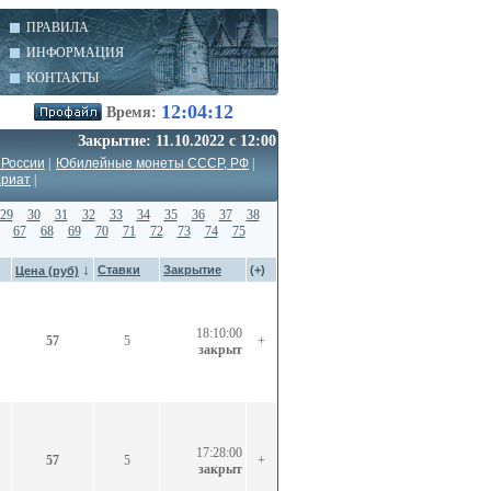
ПРАВИЛА
ИНФОРМАЦИЯ
КОНТАКТЫ
12:04:12
Время:
Закрытие: 11.10.2022 с 12:00
 России
|
Юбилейные монеты СССР, РФ
|
ариат
|
29
30
31
32
33
34
35
36
37
38
67
68
69
70
71
72
73
74
75
↓
Ставки
Закрытие
(+)
Цена (руб)
18:10:00
57
5
+
закрыт
17:28:00
57
5
+
закрыт