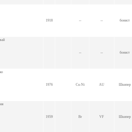
1918
--
--
бонист
вай
--
--
бонист
ко
1976
Cu-Ni
AU
Шкипер
рия
1959
Br
VF
Шкипер