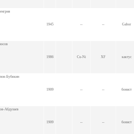
Венгрия
1945
--
--
Gabor
носов
1986
Cu-Ni
XF
кактус
ипов-Бубякин
1909
--
--
бонист
ов-Абдулаев
1909
--
--
бонист