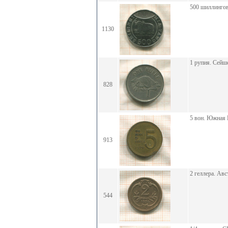
500 шиллингов
1130
1 рупия. Сейш
828
5 вон. Южная 
913
2 геллера. Авс
544