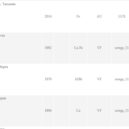
. Танзания
2014
Fe
AU
LUX
елы
1992
Cu-Ni
VF
serega_11
Корея
1970
Al/Br
VF
serega_11
трия
1894
Cu
VF
serega_11