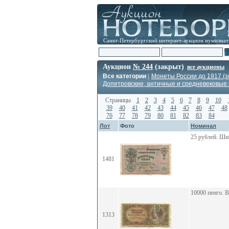
Санкт-Петербургский интернет-аукцион нумизмат
Аукцион
№ 244
(закрыт)
все аукционы
Все категории
|
Монеты России до 1917 (з
Допетровские, античные и средневековые
Страницы
1
2
3
4
5
6
7
8
9
10
39
40
41
42
43
44
45
46
47
48
76
77
78
79
80
81
82
83
84
Лот
Фото
Номинал
25 рублей. Ш
1481
10000 пенго. 
1313