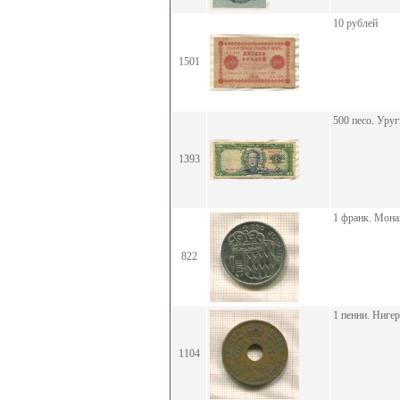
10 рублей
1501
500 песо. Уруг
1393
1 франк. Мона
822
1 пенни. Ниге
1104