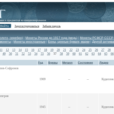
ики и предметов коллекционирования
Зарегистрироваться
Забыли пароль
олото, серебро)
|
Монеты России до 1917 года (медь)
|
Монеты РСФСР, СССР,
 монеты
|
Монеты иностранные
|
Боны, ценные бумаги, марки
|
Другой антикв
11
12
13
14
15
16
17
18
19
20
21
22
23
24
25
26
27
28
49
50
51
52
53
54
55
56
57
58
59
60
61
62
63
64
65
66
Год
Буквы
Металл
Состояние
Лидер
ипов-Софронов
1909
--
--
Кудяплик
Венгрия
1945
--
--
Кудяплик