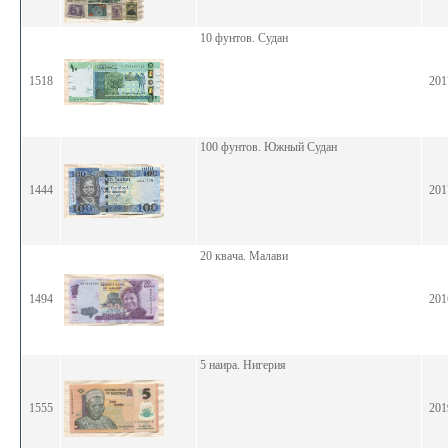
10 фунтов. Судан
1518
201
100 фунтов. Южный Судан
1444
201
20 квача. Малави
1494
201
5 наира. Нигерия
1555
201