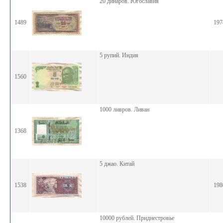
20 динаров. Югославия
1489
197
5 рупий. Индия
1560
1000 ливров. Ливан
1368
5 джао. Китай
1538
198
10000 рублей. Приднестровье