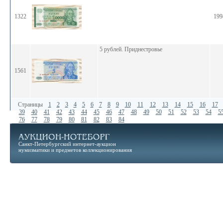
1322
199
5 рублей. Приднестровье
1561
Страницы
1
2
3
4
5
6
7
8
9
10
11
12
13
14
15
16
17
39
40
41
42
43
44
45
46
47
48
49
50
51
52
53
54
5
76
77
78
79
80
81
82
83
84
Санкт-Петербургский интернет-аукцион
нумизматики и предметов коллекционирования