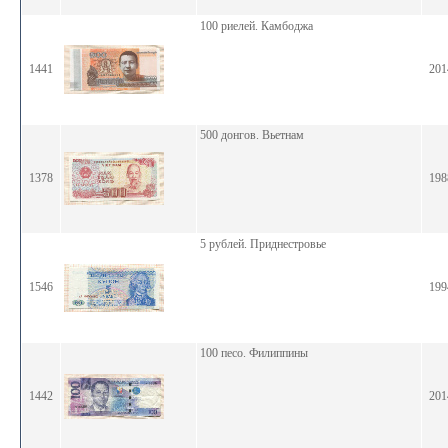
100 риелей. Камбоджа
1441
201
500 донгов. Вьетнам
1378
198
5 рублей. Приднестровье
1546
199
100 песо. Филиппины
1442
201