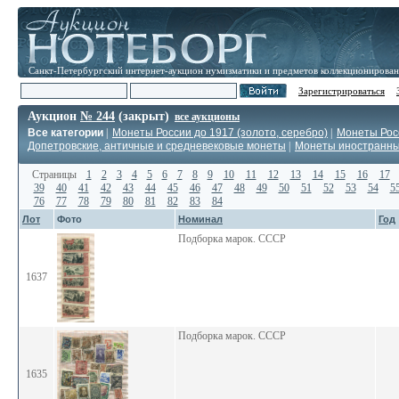
Санкт-Петербургский интернет-аукцион нумизматики и предметов коллекционирова
Зарегистрироваться
Аукцион
№ 244
(закрыт)
все аукционы
Все категории
|
Монеты России до 1917 (золото, серебро)
|
Монеты Росс
Допетровские, античные и средневековые монеты
|
Монеты иностранн
Страницы
1
2
3
4
5
6
7
8
9
10
11
12
13
14
15
16
17
39
40
41
42
43
44
45
46
47
48
49
50
51
52
53
54
5
76
77
78
79
80
81
82
83
84
Лот
Фото
Номинал
Год
Подборка марок. СССР
1637
Подборка марок. СССР
1635