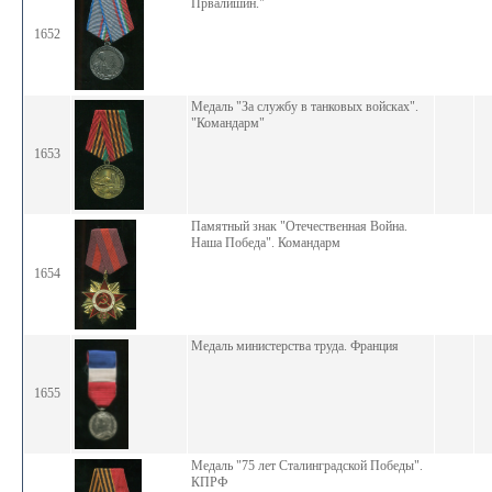
Првалишин."
1652
Медаль "За службу в танковых войсках".
"Командарм"
1653
Памятный знак "Отечественная Война.
Наша Победа". Командарм
1654
Медаль министерства труда. Франция
1655
Медаль "75 лет Сталинградской Победы".
КПРФ