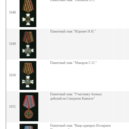
Памятный знак "Нахимов П.С."
1648
Памятный знак "Юденич Н.Н."
1649
Памятный знак "Макаров С.О."
1650
Памятный знак "Участнику боевых
дейсвий на Северном Кавквзе"
1651
Памятный знак "Вице-адмирал Илларион