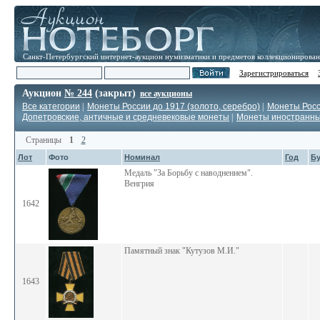
Санкт-Петербургский интернет-аукцион нумизматики и предметов коллекционирова
Зарегистрироваться
Аукцион
№ 244
(закрыт)
все аукционы
Все категории
|
Монеты России до 1917 (золото, серебро)
|
Монеты Росс
Допетровские, античные и средневековые монеты
|
Монеты иностранн
Страницы
1
2
Лот
Фото
Номинал
Год
Б
Медаль "За Борьбу с наводнением".
Венгрия
1642
Памятный знак "Кутузов М.И."
1643