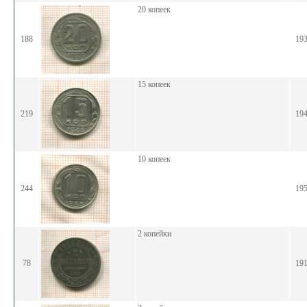
20 копеек
188
19
15 копеек
219
19
10 копеек
244
19
2 копейки
78
19