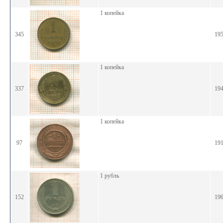
1 копейка
345
19
1 копейка
337
19
1 копейка
97
19
1 рубль
152
19