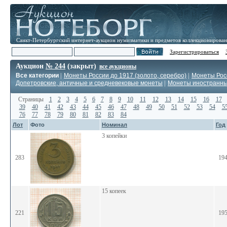
Санкт-Петербургский интернет-аукцион нумизматики и предметов коллекционирова
Зарегистрироваться
Аукцион
№ 244
(закрыт)
все аукционы
Все категории
|
Монеты России до 1917 (золото, серебро)
|
Монеты Росс
Допетровские, античные и средневековые монеты
|
Монеты иностранн
Страницы
1
2
3
4
5
6
7
8
9
10
11
12
13
14
15
16
17
39
40
41
42
43
44
45
46
47
48
49
50
51
52
53
54
5
76
77
78
79
80
81
82
83
84
Лот
Фото
Номинал
Год
3 копейки
283
19
15 копеек
221
19