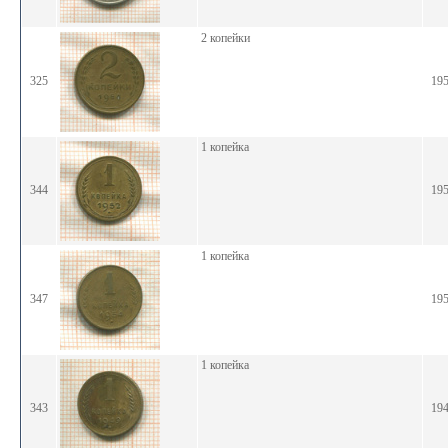
2 копейки
325
19
1 копейка
344
19
1 копейка
347
19
1 копейка
343
19