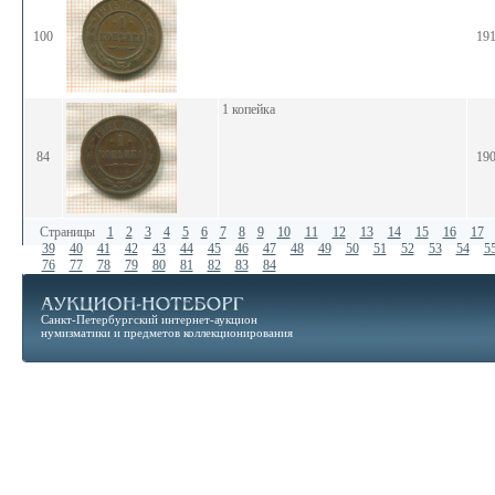
100
19
1 копейка
84
19
Страницы
1
2
3
4
5
6
7
8
9
10
11
12
13
14
15
16
17
39
40
41
42
43
44
45
46
47
48
49
50
51
52
53
54
5
76
77
78
79
80
81
82
83
84
Санкт-Петербургский интернет-аукцион
нумизматики и предметов коллекционирования