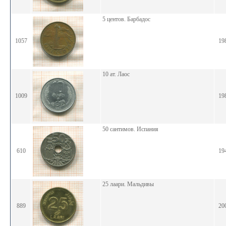
5 центов. Барбадос
1057
19
10 ат. Лаос
1009
19
50 сантимов. Испания
610
19
25 лаари. Мальдивы
889
20