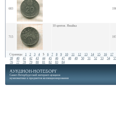
683
19
10 центов. Ямайка
715
19
Страницы
1
2
3
4
5
6
7
8
9
10
11
12
13
14
15
16
17
39
40
41
42
43
44
45
46
47
48
49
50
51
52
53
54
5
76
77
78
79
80
81
82
83
84
Санкт-Петербургский интернет-аукцион
нумизматики и предметов коллекционирования