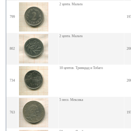
2 цента. Мальта
799
19
2 цента. Мальта
802
20
10 центов. Тринидад и Тобаго
734
20
5 песо. Мексика
763
19