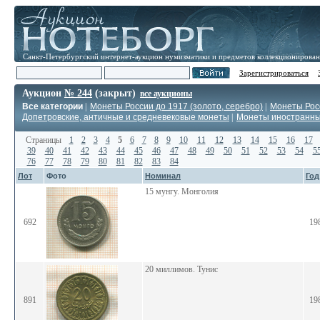
Санкт-Петербургский интернет-аукцион нумизматики и предметов коллекционирова
Зарегистрироваться
Аукцион
№ 244
(закрыт)
все аукционы
Все категории
|
Монеты России до 1917 (золото, серебро)
|
Монеты Росс
Допетровские, античные и средневековые монеты
|
Монеты иностранн
Страницы
1
2
3
4
5
6
7
8
9
10
11
12
13
14
15
16
17
39
40
41
42
43
44
45
46
47
48
49
50
51
52
53
54
5
76
77
78
79
80
81
82
83
84
Лот
Фото
Номинал
Год
15 мунгу. Монголия
692
19
20 миллимов. Тунис
891
19