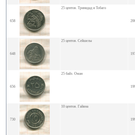
25 центов. Тринидад и Тобаго
658
20
25 центов. Сейшелы
648
19
25 байз. Оман
656
19
10 центов. Гайяна
730
19