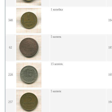
1 копейка
340
19
5 копеек
62
18
15 копеек
228
19
5 копеек
257
19