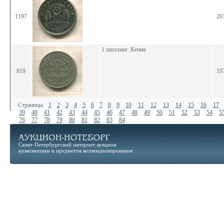
1197
20
1 шиллинг. Кения
819
19
Страницы
1
2
3
4
5
6
7
8
9
10
11
12
13
14
15
16
17
39
40
41
42
43
44
45
46
47
48
49
50
51
52
53
54
5
76
77
78
79
80
81
82
83
84
Санкт-Петербургский интернет-аукцион
нумизматики и предметов коллекционирования