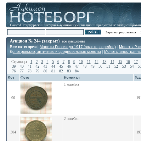
Санкт-Петербургский интернет-аукцион нумизматики и предметов коллекционирова
Зарегистрироваться
Аукцион
№ 244
(закрыт)
все аукционы
Все категории
|
Монеты России до 1917 (золото, серебро)
|
Монеты Росс
Допетровские, античные и средневековые монеты
|
Монеты иностранн
Страницы
1
2
3
4
5
6
7
8
9
10
11
12
13
14
15
16
17
39
40
41
42
43
44
45
46
47
48
49
50
51
52
53
54
5
76
77
78
79
80
81
82
83
84
Лот
Фото
Номинал
Год
1 копейка
90
19
2 копейки
304
19