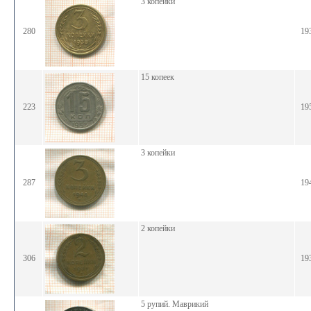
3 копейки
280
19
15 копеек
223
19
3 копейки
287
19
2 копейки
306
19
5 рупий. Маврикий