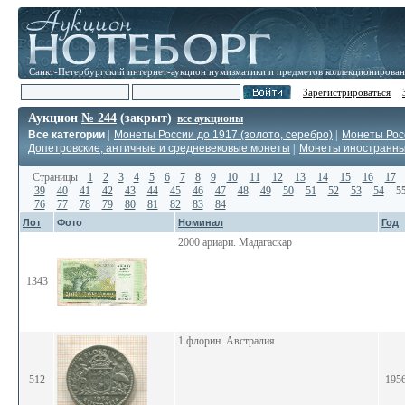
Санкт-Петербургский интернет-аукцион нумизматики и предметов коллекционирова
Зарегистрироваться
Аукцион
№ 244
(закрыт)
все аукционы
Все категории
|
Монеты России до 1917 (золото, серебро)
|
Монеты Росс
Допетровские, античные и средневековые монеты
|
Монеты иностранн
Страницы
1
2
3
4
5
6
7
8
9
10
11
12
13
14
15
16
17
39
40
41
42
43
44
45
46
47
48
49
50
51
52
53
54
5
76
77
78
79
80
81
82
83
84
Лот
Фото
Номинал
Год
2000 ариари. Мадагаскар
1343
1 флорин. Австралия
512
195