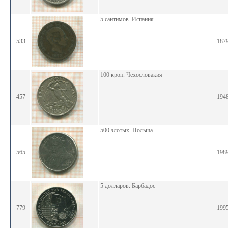
5 сантимов. Испания
533
187
100 крон. Чехословакия
457
194
500 злотых. Польша
565
198
5 долларов. Барбадос
779
199