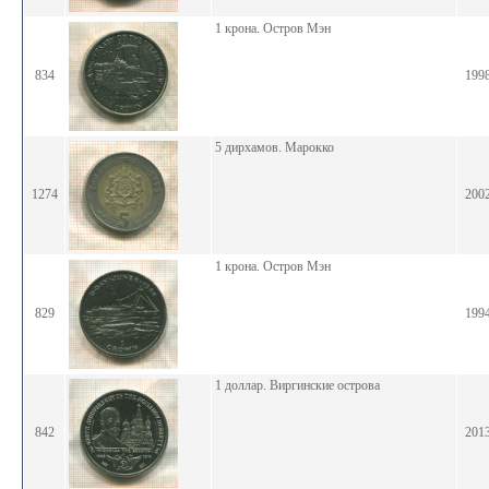
1 крона. Остров Мэн
834
199
5 дирхамов. Марокко
1274
200
1 крона. Остров Мэн
829
199
1 доллар. Виргинские острова
842
201