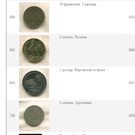
10 франкенов. Саарланд
900
195
2 злотых. Польша
962
200
1 доллар. Виргинские острова
843
201
5 сентаво. Аргентина
740
192