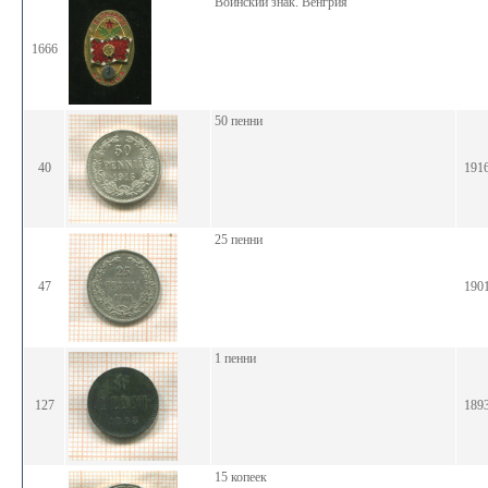
Воинский знак. Венгрия
1666
50 пенни
40
191
25 пенни
47
190
1 пенни
127
189
15 копеек