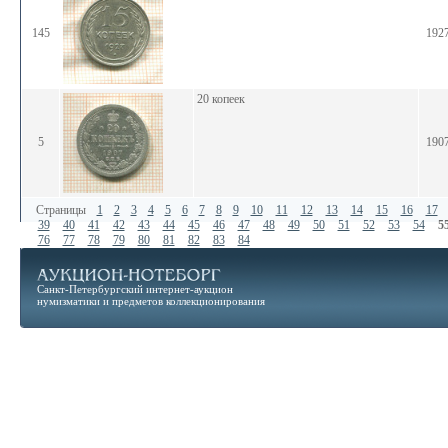
145
192
20 копеек
5
190
Страницы
1
2
3
4
5
6
7
8
9
10
11
12
13
14
15
16
17
39
40
41
42
43
44
45
46
47
48
49
50
51
52
53
54
5
76
77
78
79
80
81
82
83
84
Санкт-Петербургский интернет-аукцион
нумизматики и предметов коллекционирования